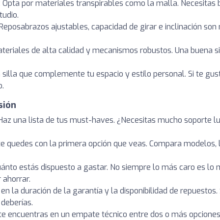
: Opta por materiales transpirables como la malla. Necesitas 
tudio.
 Reposabrazos ajustables, capacidad de girar e inclinación son
materiales de alta calidad y mecanismos robustos. Una buena si
a silla que complemente tu espacio y estilo personal. Si te gu
o.
sión
 Haz una lista de tus must-haves. ¿Necesitas mucho soporte l
 te quedes con la primera opción que veas. Compara modelos, 
cuánto estás dispuesto a gastar. No siempre lo más caro es lo
 ahorrar.
e en la duración de la garantía y la disponibilidad de repuestos.
 deberías.
i te encuentras en un empate técnico entre dos o más opciones, 