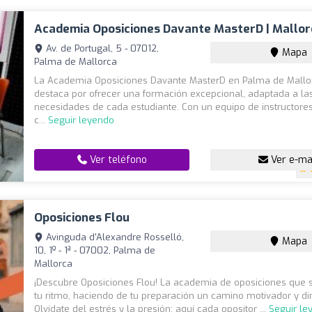
Academia Oposiciones Davante MasterD | Mallor
Av. de Portugal, 5 - 07012,
Mapa
Palma de Mallorca
La Academia Oposiciones Davante MasterD en Palma de Mallo
destaca por ofrecer una formación excepcional, adaptada a la
necesidades de cada estudiante. Con un equipo de instructore
c...
Seguir leyendo
Ver teléfono
Ver e-ma
Oposiciones Flou
Avinguda d'Alexandre Rosselló,
Mapa
10, 1º - 1ª - 07002, Palma de
Mallorca
¡Descubre Oposiciones Flou! La academia de oposiciones que 
tu ritmo, haciendo de tu preparación un camino motivador y d
Olvídate del estrés y la presión; aquí cada opositor ...
Seguir le