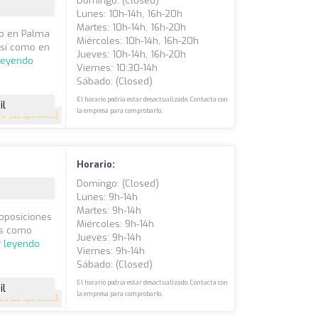
Domingo: (closed)
Lunes: 10h-14h, 16h-20h
Martes: 10h-14h, 16h-20h
do en Palma
Miércoles: 10h-14h, 16h-20h
así como en
Jueves: 10h-14h, 16h-20h
leyendo
Viernes: 10:30-14h
Sábado: (closed)
El horario podría estar desactualizado. Contacta con
il
la empresa para comprobarlo.
4.7
(63 opiniones)
Horario:
Domingo: (closed)
Lunes: 9h-14h
Martes: 9h-14h
oposiciones
Miércoles: 9h-14h
as como
Jueves: 9h-14h
r leyendo
Viernes: 9h-14h
Sábado: (closed)
El horario podría estar desactualizado. Contacta con
il
la empresa para comprobarlo.
4.4
(22 opiniones)