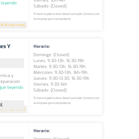
Viernes: 10h-14h
r leyendo
Sábado: (closed)
El horario podría estar desactualizado. Contacta con
la empresa para comprobarlo.
5
(89 opiniones)
es Y
Horario:
Domingo: (closed)
Lunes: 9:30-13h, 16:30-19h
Martes: 9:30-13h, 16:30-19h
Miércoles: 9:30-13h, 16h-19h
émica y
Jueves: 9:30-13:30, 16:30-19h
reparación
Viernes: 9:30-14h
guir leyendo
Sábado: (closed)
El horario podría estar desactualizado. Contacta con
la empresa para comprobarlo.
il
.9
(59 opiniones)
Horario: