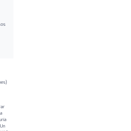
n
sos
nes)
rar
na
uría
 Un