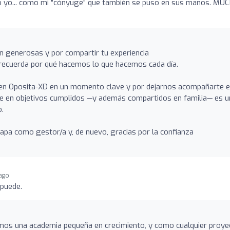
 yo... como mi "cónyuge" que también se puso en sus manos. MU
n generosas y por compartir tu experiencia
recuerda por qué hacemos lo que hacemos cada día.
 en Oposita-XD en un momento clave y por dejarnos acompañarte e
ce en objetivos cumplidos —y además compartidos en familia— es u
o.
pa como gestor/a y, de nuevo, gracias por la confianza
ago
 puede.
os una academia pequeña en crecimiento, y como cualquier proye