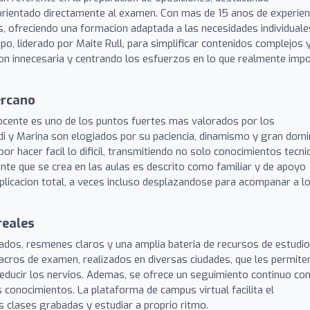
rientado directamente al examen. Con mas de 15 anos de experienc
, ofreciendo una formacion adaptada a las necesidades individuale
o, liderado por Maite Rull, para simplificar contenidos complejos y 
ion innecesaria y centrando los esfuerzos en lo que realmente imp
ercano
ocente es uno de los puntos fuertes mas valorados por los
di y Marina son elogiados por su paciencia, dinamismo y gran domi
or hacer facil lo dificil, transmitiendo no solo conocimientos tecni
nte que se crea en las aulas es descrito como familiar y de apoyo
licacion total, a veces incluso desplazandose para acompanar a l
reales
zados, resmenes claros y una amplia bateria de recursos de estudio
lacros de examen, realizados en diversas ciudades, que les permite
 reducir los nervios. Ademas, se ofrece un seguimiento continuo co
 conocimientos. La plataforma de campus virtual facilita el
as clases grabadas y estudiar a proprio ritmo.