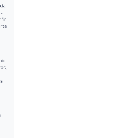
ia,
s.
"ir
orta
nio
cos,
os
.
n
n