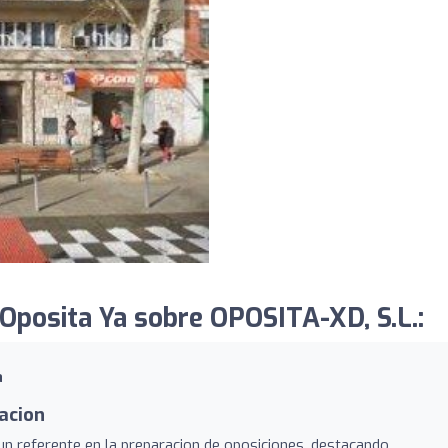
Oposita Ya sobre OPOSITA-XD, S.L.:
a
acion
n referente en la preparacion de oposiciones, destacando