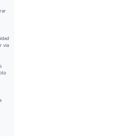
rar
nidad
r vía
s
solo
a