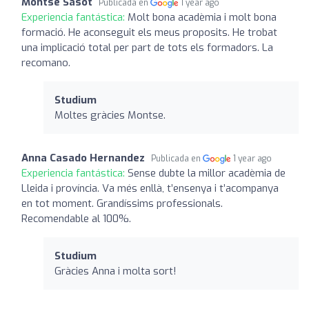
Montse Sasot
Publicada en
1 year ago
Experiencia fantástica:
Molt bona acadèmia i molt bona
formació. He aconseguit els meus proposits. He trobat
una implicació total per part de tots els formadors. La
recomano.
Studium
Moltes gràcies Montse.
Anna Casado Hernandez
Publicada en
1 year ago
Experiencia fantástica:
Sense dubte la millor acadèmia de
Lleida i província. Va més enllà, t’ensenya i t’acompanya
en tot moment. Grandíssims professionals.
Recomendable al 100%.
Studium
Gràcies Anna i molta sort!