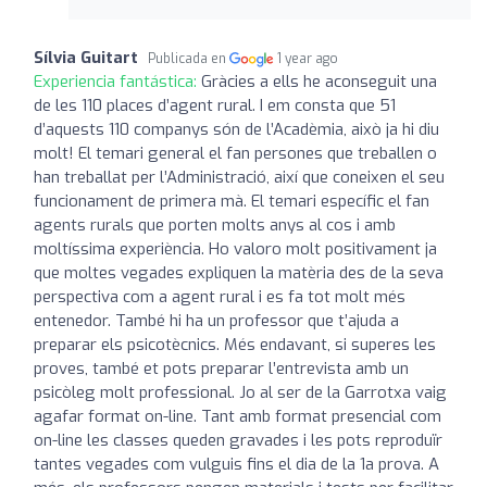
Sílvia Guitart
Publicada en
1 year ago
Experiencia fantástica:
Gràcies a ells he aconseguit una
de les 110 places d’agent rural. I em consta que 51
d’aquests 110 companys són de l’Acadèmia, això ja hi diu
molt! El temari general el fan persones que treballen o
han treballat per l’Administració, així que coneixen el seu
funcionament de primera mà. El temari específic el fan
agents rurals que porten molts anys al cos i amb
moltíssima experiència. Ho valoro molt positivament ja
que moltes vegades expliquen la matèria des de la seva
perspectiva com a agent rural i es fa tot molt més
entenedor. També hi ha un professor que t’ajuda a
preparar els psicotècnics. Més endavant, si superes les
proves, també et pots preparar l’entrevista amb un
psicòleg molt professional. Jo al ser de la Garrotxa vaig
agafar format on-line. Tant amb format presencial com
on-line les classes queden gravades i les pots reproduïr
tantes vegades com vulguis fins el dia de la 1a prova. A