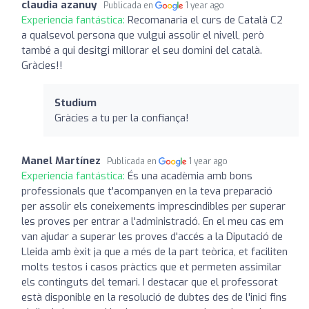
claudia azanuy
Publicada en
1 year ago
Experiencia fantástica:
Recomanaria el curs de Català C2
a qualsevol persona que vulgui assolir el nivell, però
també a qui desitgi millorar el seu domini del català.
Gràcies!!
Studium
Gràcies a tu per la confiança!
Manel Martínez
Publicada en
1 year ago
Experiencia fantástica:
És una acadèmia amb bons
professionals que t'acompanyen en la teva preparació
per assolir els coneixements imprescindibles per superar
les proves per entrar a l'administració. En el meu cas em
van ajudar a superar les proves d'accés a la Diputació de
Lleida amb èxit ja que a més de la part teòrica, et faciliten
molts testos i casos pràctics que et permeten assimilar
els continguts del temari. I destacar que el professorat
està disponible en la resolució de dubtes des de l'inici fins