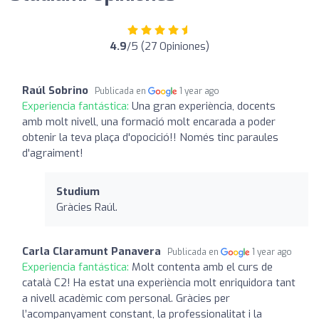
4.9
/5 (27 Opiniones)
Raúl Sobrino
Publicada en
1 year ago
Experiencia fantástica:
Una gran experiència, docents
amb molt nivell, una formació molt encarada a poder
obtenir la teva plaça d'opocició!! Només tinc paraules
d'agraiment!
Studium
Gràcies Raúl.
Carla Claramunt Panavera
Publicada en
1 year ago
Experiencia fantástica:
Molt contenta amb el curs de
català C2! Ha estat una experiència molt enriquidora tant
a nivell acadèmic com personal. Gràcies per
l’acompanyament constant, la professionalitat i la