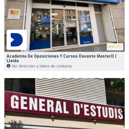
4.1
(73)
Academia De Oposiciones Y Cursos Davante MasterD |
Lleida
Ver dirección y datos de contacto