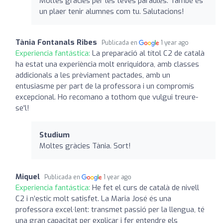
Moltes gràcies per les teves paraules. També és
un plaer tenir alumnes com tu. Salutacions!
Tània Fontanals Ribes
Publicada en
1 year ago
Experiencia fantástica:
La preparació al títol C2 de català
ha estat una experiència molt enriquidora, amb classes
addicionals a les prèviament pactades, amb un
entusiasme per part de la professora i un compromís
excepcional. Ho recomano a tothom que vulgui treure-
se'l!
Studium
Moltes gràcies Tània. Sort!
Miquel
Publicada en
1 year ago
Experiencia fantástica:
He fet el curs de català de nivell
C2 i n’estic molt satisfet. La Maria José és una
professora excel·lent: transmet passió per la llengua, té
una gran capacitat per explicar i fer entendre els