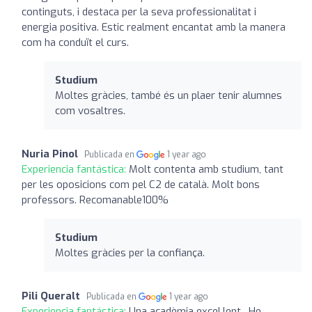
continguts, i destaca per la seva professionalitat i
energia positiva. Estic realment encantat amb la manera
com ha conduït el curs.
Studium
Moltes gràcies, també és un plaer tenir alumnes
com vosaltres.
Nuria Pinol
Publicada en
1 year ago
Experiencia fantástica:
Molt contenta amb studium, tant
per les oposicions com pel C2 de català. Molt bons
professors. Recomanable100%
Studium
Moltes gràcies per la confiança.
Pili Queralt
Publicada en
1 year ago
Experiencia fantástica:
Una acadèmia excel.lent . He