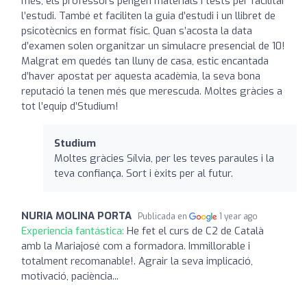
més, els professors pengen materials i tests per facilitar
l’estudi. També et faciliten la guia d’estudi i un llibret de
psicotècnics en format físic. Quan s’acosta la data
d’examen solen organitzar un simulacre presencial de 10!
Malgrat em quedés tan lluny de casa, estic encantada
d’haver apostat per aquesta acadèmia, la seva bona
reputació la tenen més que merescuda. Moltes gràcies a
tot l’equip d’Studium!
Studium
Moltes gràcies Sílvia, per les teves paraules i la
teva confiança. Sort i èxits per al futur.
NURIA MOLINA PORTA
Publicada en
1 year ago
Experiencia fantástica:
He fet el curs de C2 de Català
amb la Mariajosé com a formadora. Immillorable i
totalment recomanable!. Agrair la seva implicació,
motivació, paciència...