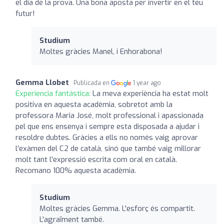
el dia de la prova. Una bona aposta per invertir en el teu
futur!
Studium
Moltes gràcies Manel, i Enhorabona!
Gemma Llobet
Publicada en
1 year ago
Experiencia fantástica:
La meva experiència ha estat molt
positiva en aquesta acadèmia, sobretot amb la
professora Maria José, molt professional i apassionada
pel que ens ensenya i sempre esta disposada a ajudar i
resoldre dubtes. Gràcies a ells no només vaig aprovar
l'exàmen del C2 de català, sinó que també vaig millorar
molt tant l'expressió escrita com oral en català.
Recomano 100% aquesta acadèmia.
Studium
Moltes gràcies Gemma. L'esforç és compartit.
L'agraïment també.