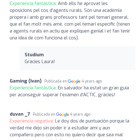
Experiencia fantástica:
Amb ells he aprovat les
oposicions pel cos d'agents rurals. Són una acadèmia
propera i amb grans professors tant pel temari general,
que el fan molt més amè, com pel temari específic (tenen
a agents rurals en actiu que expliquen genial i et fan tenir
una idea de com funciona el cos).
Studium
Gràcies Laura!
Gaming (Ivan)
Publicada en
4 years ago
Experiencia fantástica:
En salvador ha estat un gran guia
per aconseguir superar l’exàmen d’ACTIC, gràcies!
duvan _7
Publicada en
4 years ago
Experiencia negativa:
Le doy dos de puntuación porque la
verdad me dejo sin poder ir a estudiar ami y aun
compañero pero con esto no quiero decir que sea mal