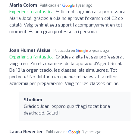
Maria Colom
Publicada en
1 year ago
Experiencia fantástica:
Estic molt agraïda a la professora
Maria José, gràcies a ella he aprovat l'examen del C2 de
català. Vaig tenir el seu suport i acompanyament en tot
moment. És una gran professora i persona.
Joan Humet Alsius
Publicada en
2 years ago
Experiencia fantástica:
Gràcies a ells i el seu professorat
vaig treure'm els exàmens de la oposició d'Agent Rural.
De 10 la organització, les classes, els simulacres. Tot
perfecte! No dubtaria en que per mi ha estat la millor
acadèmia per preparar-me. Vaig fer les classes online.
Studium
Gràcies Joan, espero que t'hagi tocat bona
destinació. Salut!!
Laura Reverter
Publicada en
3 years ago