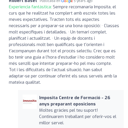
Robert Baset
Publicada en
5 years ago
Experiencia fantástica:
Sempre recomanaria Imposita, el
curs que he realitzat ha complert amb escreix totes les
meves expectatives. Tracten tots els aspectes
necessaris per a preparar-se una bona oposició: · Classes
molt específiques i detallades. · Un temari complet,
planificat i actualitzat. · Un equip de docents i
professionals molt ben qualificats que t’orienten i
t’acompanyen durant tot el procés selectiu. Crec que es
bo tenir una guia a l’hora d’estudiar i ho considero molt
més senzill que intentar preparar-ho pel meu compte.
Tot i les dificultats de l’actual situació, han sabut
adaptar-se per continuar oferint els seus serveis amb la
mateixa qualitat.
Imposita Centre de Formació - 26
anys preparant oposicions
Moltes gràcies pel teu suport!
Continuarem treballant per oferir-vos el
millor servei.