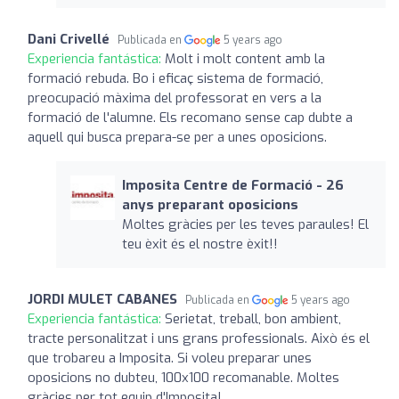
Dani Crivellé
Publicada en
5 years ago
Experiencia fantástica:
Molt i molt content amb la
formació rebuda. Bo i eficaç sistema de formació,
preocupació màxima del professorat en vers a la
formació de l'alumne. Els recomano sense cap dubte a
aquell qui busca prepara-se per a unes oposicions.
Imposita Centre de Formació - 26
anys preparant oposicions
Moltes gràcies per les teves paraules! El
teu èxit és el nostre èxit!!
JORDI MULET CABANES
Publicada en
5 years ago
Experiencia fantástica:
Serietat, treball, bon ambient,
tracte personalitzat i uns grans professionals. Això és el
que trobareu a Imposita. Si voleu preparar unes
oposicions no dubteu, 100x100 recomanable. Moltes
gràcies per tot equip d'Imposita!