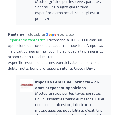
Moltes gràcies per les teves paraules
Sandra! Ens alegra que la teva
experiència amb nosaltres hagi estat
positiva.
Paula pv
Publicada en
4 years ago
Experiencia fantástica:
Recomano al 100% estudiar les
oposicions de mosso a l'academia Imposita d'Amposta.
Ha sigut el meu primer cop i he aprovat a la primera. Et
proporcionen tot el material
específic,resums,esquemes,exercicis,classes ..etc i sens
dubte molts bons professors i atents Cisco i David.
Imposita Centre de Formació - 26
anys preparant oposicions
Moltes gràcies per les teves paraules
Paula! Nosaltres tenim el mètode, i si el
combines amb esforç i dedicació
multipliques les possibilitats d'èxit. Ens