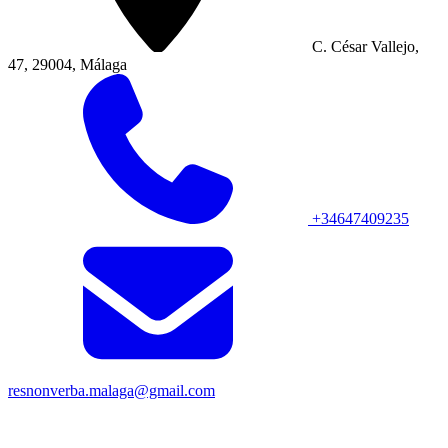
C. César Vallejo,
47, 29004, Málaga
+34647409235
resnonverba.malaga@gmail.com