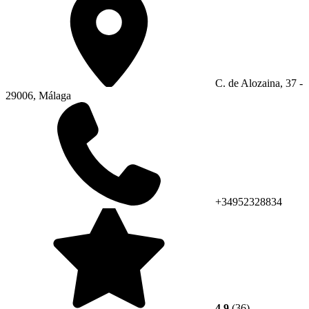
C. de Alozaina, 37 -
29006, Málaga
+34952328834
4.9
(36)