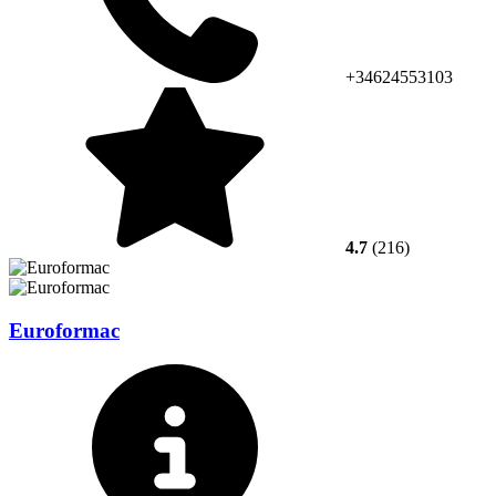
+34624553103
4.7
(216)
Euroformac