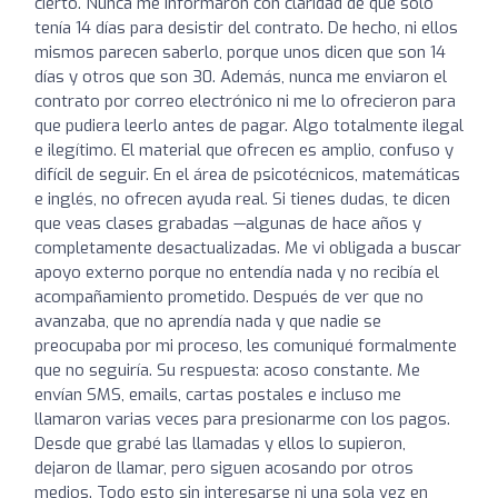
cierto. Nunca me informaron con claridad de que solo
tenía 14 días para desistir del contrato. De hecho, ni ellos
mismos parecen saberlo, porque unos dicen que son 14
días y otros que son 30. Además, nunca me enviaron el
contrato por correo electrónico ni me lo ofrecieron para
que pudiera leerlo antes de pagar. Algo totalmente ilegal
e ilegítimo. El material que ofrecen es amplio, confuso y
difícil de seguir. En el área de psicotécnicos, matemáticas
e inglés, no ofrecen ayuda real. Si tienes dudas, te dicen
que veas clases grabadas —algunas de hace años y
completamente desactualizadas. Me vi obligada a buscar
apoyo externo porque no entendía nada y no recibía el
acompañamiento prometido. Después de ver que no
avanzaba, que no aprendía nada y que nadie se
preocupaba por mi proceso, les comuniqué formalmente
que no seguiría. Su respuesta: acoso constante. Me
envían SMS, emails, cartas postales e incluso me
llamaron varias veces para presionarme con los pagos.
Desde que grabé las llamadas y ellos lo supieron,
dejaron de llamar, pero siguen acosando por otros
medios. Todo esto sin interesarse ni una sola vez en