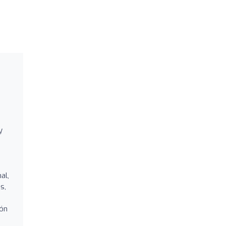
y
al,
s,
ión