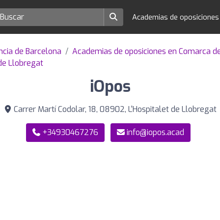
Academias de oposicione
ncia de Barcelona
Academias de oposiciones en Comarca d
de Llobregat
iOpos
Carrer Martí Codolar, 18, 08902, L'Hospitalet de Llobregat
+34930467276
info@iopos.acad