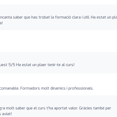
canta saber que has trobat la formació clara i útil. Ha estat un pl
a!
est 5/5 Ha estat un plaer tenir-te al curs!
ecomanable. Formadors molt dinamics i professionals.
gra molt saber que el curs t’ha aportat valor. Gràcies també per
s aviat!