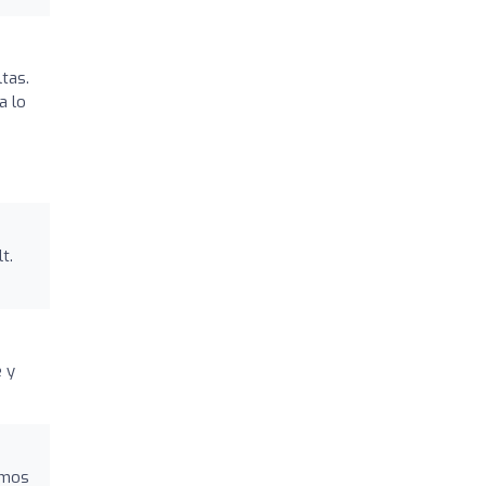
tas.
a lo
t.
e y
amos