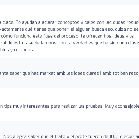
lase. Te ayudan a aclarar conceptos y sales con las dudas resuel
xactamente qué tienes que poner; si alguien busca eso, quizá no se
n cómo funciona esta fase del proceso, te ofrecen tips, ideas y te
al de esta fase de la oposición.La verdad es que ha sido una clase
bles y cercanos.
anta saber que has marxat amb les idees clares i amb tot ben resol
 tips muy interesantes para realizar las pruebas. Muy aconsejabl
o! Nos alegra saber que el trato y el profe fueron de 10. ¡Te esper