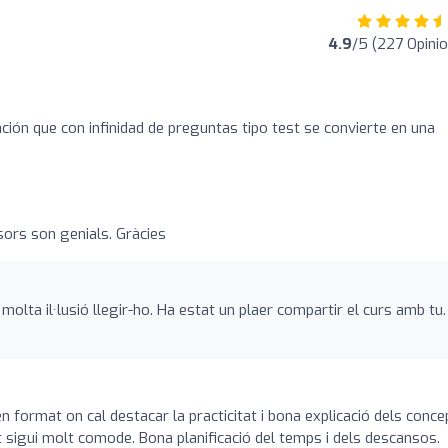
4.9
/5 (227 Opini
ción que con infinidad de preguntas tipo test se convierte en una
sors son genials. Gràcies
molta il·lusió llegir-ho. Ha estat un plaer compartir el curs amb tu.
o
ben format on cal destacar la practicitat i bona explicació dels conce
t sigui molt comode. Bona planificació del temps i dels descansos.