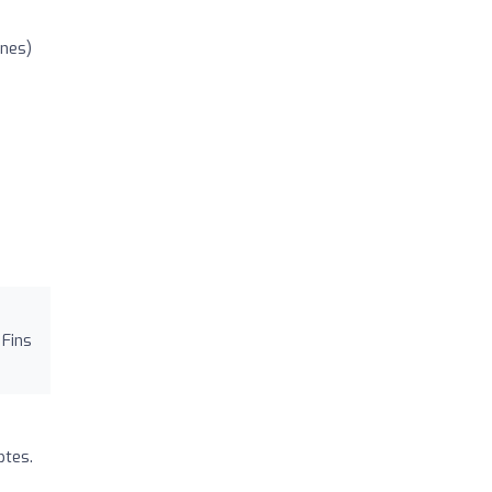
ones)
 Fins
ptes.