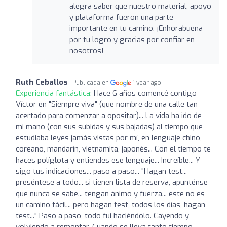
alegra saber que nuestro material, apoyo
y plataforma fueron una parte
importante en tu camino. ¡Enhorabuena
por tu logro y gracias por confiar en
nosotros!
Ruth Ceballos
Publicada en
1 year ago
Experiencia fantástica:
Hace 6 años comencé contigo
Víctor en "Siempre viva" (que nombre de una calle tan
acertado para comenzar a opositar)... La vida ha ido de
mi mano (con sus subidas y sus bajadas) al tiempo que
estudiaba leyes jamás vistas por mí, en lenguaje chino,
coreano, mandarín, vietnamita, japonés... Con el tiempo te
haces políglota y entiendes ese lenguaje... Increíble... Y
sigo tus indicaciones... paso a paso... "Hagan test...
preséntese a todo... si tienen lista de reserva, apunténse
que nunca se sabe... tengan ánimo y fuerza... este no es
un camino fácil... pero hagan test, todos los días, hagan
test..." Paso a paso, todo fui haciéndolo. Cayendo y
volviendo a remontar. Cuando se lleva tanto tiempo