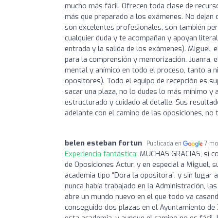
mucho más fácil. Ofrecen toda clase de recurs
más que preparado a los exámenes. No dejan de
son excelentes profesionales, son también per
cualquier duda y te acompañan y apoyan liter
entrada y la salida de los exámenes). Miguel, e
para la comprensión y memorización. Juanra, e
mental y anímico en todo el proceso, tanto a n
opositores). Todo el equipo de recepción es supe
sacar una plaza, no lo dudes lo más mínimo y a
estructurado y cuidado al detalle. Sus result
adelante con el camino de las oposiciones, no
belen esteban fortun
Publicada en
7 mo
Experiencia fantástica:
MUCHAS GRACIAS, sí con
de Oposiciones Actur, y en especial a Miguel, 
academia tipo “Dora la opositora”, y sin lugar
nunca había trabajado en la Administración, las
abre un mundo nuevo en el que todo va casando
conseguido dos plazas en el Ayuntamiento de 
esta academia, y aunque el camino no es fácil