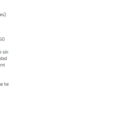
es)
NGO
 sin
idad
 mi
ue he