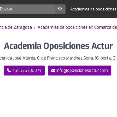
Academias de oposicione
ncia de Zaragoza
Academias de oposiciones en Comarca d
Academia Oposiciones Actur
enida José Atarés, C. de Francisco Martínez Soria, 16, portal 
+34976736374
info@oposicionesactur.com