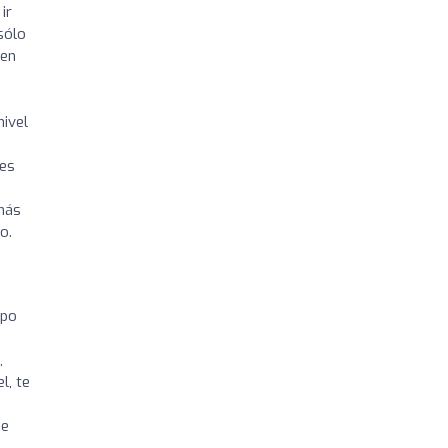
ir
sólo
ven
nivel
 es
 más
o.
ipo
,
l, te
de