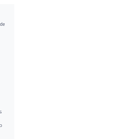
 de
s
o