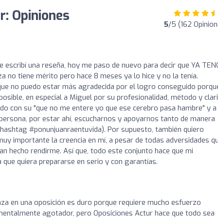
r: Opiniones
5
/5 (162 Opinion
 escribí una reseña, hoy me paso de nuevo para decir que YA TE
a no tiene mérito pero hace 8 meses ya lo hice y no la tenía.
que no puedo estar más agradecida por el logro conseguido porque
posible, en especial a Miguel por su profesionalidad, método y clar
dado con su "que no me entere yo que ese cerebro pasa hambre" y a
 persona, por estar ahí, escucharnos y apoyarnos tanto de manera
 hashtag #ponunjuanraentuvida). Por supuesto, también quiero
muy importante la creencia en mí, a pesar de todas adversidades q
an hecho rendirme. Así que, todo este conjunto hace que mi
que quiera prepararse en serio y con garantías.
aza en una oposición es duro porque requiere mucho esfuerzo
 mentalmente agotador, pero Oposiciones Actur hace que todo sea