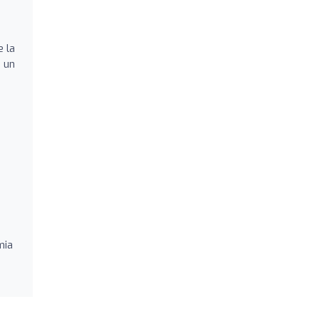
o
e la
a un
mia