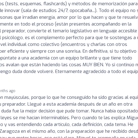
os (tests, esquemas, flashcards) y métodos de memorización para 
 innovar (sala de estudios 24/7, opocabaña...). Todo el equipo no 
sonas que irradian energía, amor por lo que hacen y que te resuel
almente en todo el proceso (están presentes acompañando en la
l preparador, convierte el temario legislativo en lenguaje accesible
l psicólogo, es el complemento perfecto para que te sostengas a 
ivel individual como colectivo (encuentros y charlas con otros
r eficiente y siempre con una sonrisa. En definitiva, si tu objetivo
púntate a una academia con un equipo brillante y que tiene todo
ados avalan que están haciendo las cosas MUY BIEN. Yo si continúo
 tengo duda donde volveré. Eternamente agradecido a todo el equip
nths ago
 mayúsculas, porque lo que he conseguido ha sido gracias al equ
su preparador. Llegué a esta academia después de un año en otra
 a duda fue la mejor decisión que pude tomar. Nunca había opositado
 leyes se me hacían interminables. Pero cuando te las explica Migue
 y vas entendiendo cada artículo, cada definición, cada tema. He
Zaragoza en el mismo año, con la preparación que he recibido des
, hay que meter horas, eso está claro, Miguel te acompaña en cada