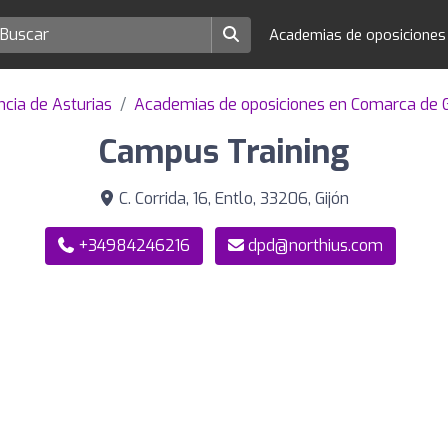
Academias de oposicione
cia de Asturias
Academias de oposiciones en Comarca de G
Campus Training
C. Corrida, 16, Entlo, 33206, Gijón
+34984246216
dpd@northius.com