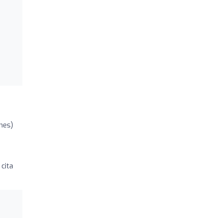
s
ones)
cita