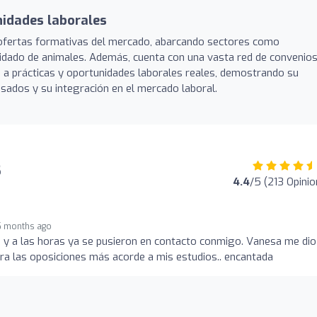
nidades laborales
ofertas formativas del mercado, abarcando sectores como
cuidado de animales. Además, cuenta con una vasta red de convenio
so a prácticas y oportunidades laborales reales, demostrando su
ados y su integración en el mercado laboral.
s
4.4
/5 (213 Opini
5 months ago
pp y a las horas ya se pusieron en contacto conmigo. Vanesa me dio 
ara las oposiciones más acorde a mis estudios.. encantada