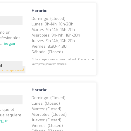
Horario:
Domingo: (closed)
Lunes: 9h-14h, 16h-20h
Martes: 9h-14h, 16h-20h
omo un
Miércoles: 9h-14h, 16h-20h
ofesionales
Jueves: 9h-14h, 16h-20h
...
Seguir
Viernes: 8:30-14:30
Sábado: (closed)
El horario podría estar desactualizado. Contacta con
la empresa para comprobarlo.
il
3.9
(19 opiniones)
Horario:
Domingo: (closed)
Lunes: (closed)
Martes: (closed)
s que el
Miércoles: (closed)
que requiere
Jueves: (closed)
eguir
Viernes: (closed)