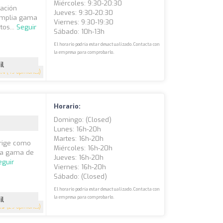
Miércoles: 9:30-20:30
mación
Jueves: 9:30-20:30
amplia gama
Viernes: 9:30-19:30
tos...
Seguir
Sábado: 10h-13h
El horario podría estar desactualizado. Contacta con
la empresa para comprobarlo.
il
4.4
(49 opiniones)
Horario:
Domingo: (closed)
Lunes: 16h-20h
Martes: 16h-20h
erige como
Miércoles: 16h-20h
lia gama de
Jueves: 16h-20h
eguir
Viernes: 16h-20h
Sábado: (closed)
El horario podría estar desactualizado. Contacta con
la empresa para comprobarlo.
il
.9
(29 opiniones)