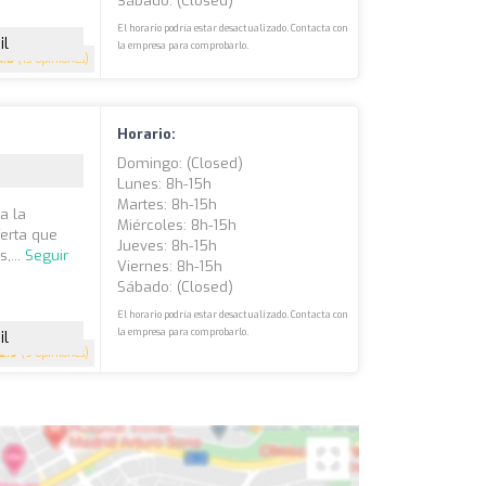
Sábado: (closed)
El horario podría estar desactualizado. Contacta con
il
la empresa para comprobarlo.
4.8
(13 opiniones)
Horario:
Domingo: (closed)
Lunes: 8h-15h
Martes: 8h-15h
a la
Miércoles: 8h-15h
ferta que
Jueves: 8h-15h
,...
Seguir
Viernes: 8h-15h
Sábado: (closed)
El horario podría estar desactualizado. Contacta con
la empresa para comprobarlo.
il
2.9
(9 opiniones)