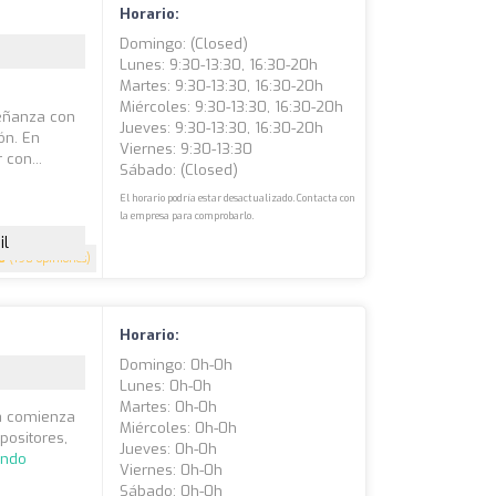
Horario:
Domingo: (closed)
Lunes: 9:30-13:30, 16:30-20h
Martes: 9:30-13:30, 16:30-20h
Miércoles: 9:30-13:30, 16:30-20h
eñanza con
Jueves: 9:30-13:30, 16:30-20h
ón. En
Viernes: 9:30-13:30
con...
Sábado: (closed)
El horario podría estar desactualizado. Contacta con
la empresa para comprobarlo.
il
8
(198 opiniones)
Horario:
Domingo: 0h-0h
Lunes: 0h-0h
Martes: 0h-0h
ia comienza
Miércoles: 0h-0h
positores,
Jueves: 0h-0h
endo
Viernes: 0h-0h
Sábado: 0h-0h