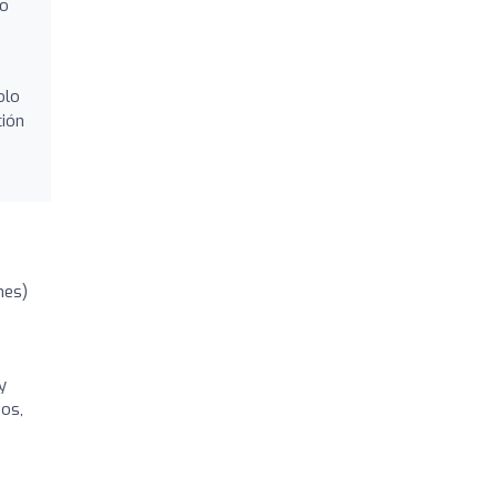
lo
olo
ción
nes)
y
os,