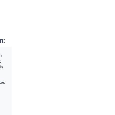
n:
to
o
da
tas