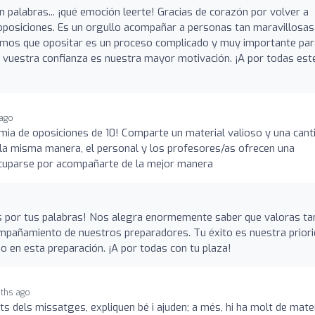
n palabras... ¡qué emoción leerte! Gracias de corazón por volver a
oposiciones. Es un orgullo acompañar a personas tan maravillosas
mos que opositar es un proceso complicado y muy importante par
, vuestra confianza es nuestra mayor motivación. ¡A por todas est
ago
mia de oposiciones de 10! Comparte un material valioso y una cant
la misma manera, el personal y los profesores/as ofrecen una
ocuparse por acompañarte de la mejor manera
as por tus palabras! Nos alegra enormemente saber que valoras ta
mpañamiento de nuestros preparadores. Tu éxito es nuestra prior
do en esta preparación. ¡A por todas con tu plaza!
ths ago
s dels missatges, expliquen bé i ajuden; a més, hi ha molt de mater