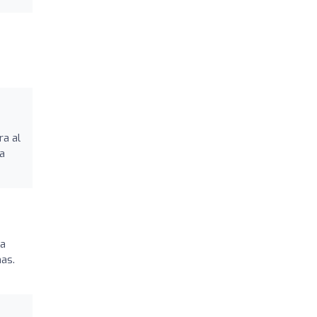
ra al
a
 a
as.