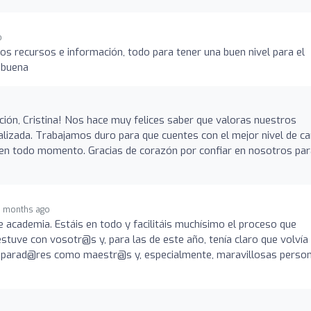
o
 recursos e información, todo para tener una buen nivel para el
 buena
ción, Cristina! Nos hace muy felices saber que valoras nuestros
alizada. Trabajamos duro para que cuentes con el mejor nivel de ca
en todo momento. Gracias de corazón por confiar en nosotros par
5 months ago
 academia. Estáis en todo y facilitáis muchísimo el proceso que
estuve con vosotr@s y, para las de este año, tenía claro que volvía
reparad@res como maestr@s y, especialmente, maravillosas person