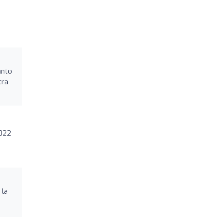
anto
tra
2022
 la