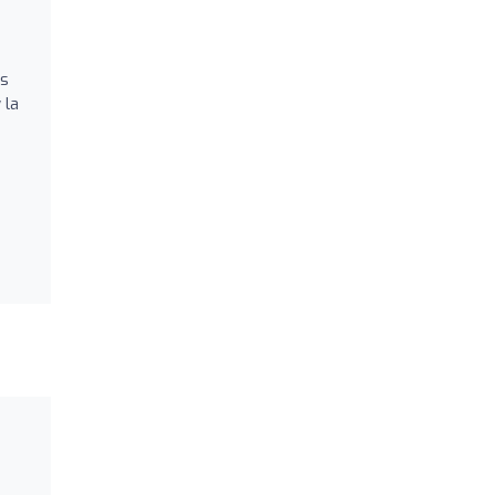
as
 la