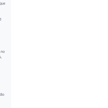
 que
d
 no
s,
a
dio