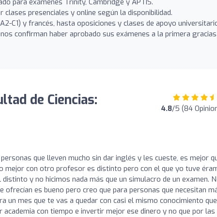
izado para exámenes Trinity, Cambridge y APTIS.
ar clases presenciales y online según la disponibilidad.
A2-C1) y francés, hasta oposiciones y clases de apoyo universitari
os confirman haber aprobado sus exámenes a la primera gracias
ltad de Ciencias:
4.8
/5 (84 Opinio
personas que lleven mucho sin dar inglés y les cueste, es mejor q
lo mejor con otro profesor es distinto pero con el que yo tuve ér
el distinto y no hicimos nada más que un simulacro de un examen. 
ue ofrecían es bueno pero creo que para personas que necesitan m
ra un mes que te vas a quedar con casi el mismo conocimiento que
r academia con tiempo e invertir mejor ese dinero y no que por las