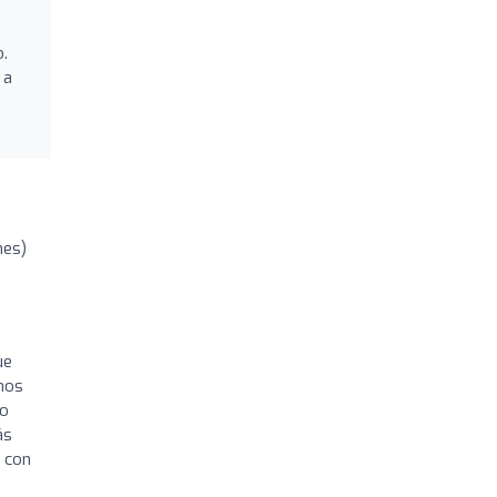
o.
 a
nes)
ue
amos
No
ás
 con