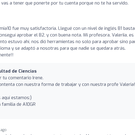
s vas a tener que ponerte por tu cuenta porque no te ha servido.
mia10 fue muy satisfactoria. Llegué con un nivel de inglés B1 bast
nseguí aprobar el B2, y con buena nota. Mi profesora, Valeriia, es
to estuvo ahí, nos dió herramientas no solo para aprobar sino pa
ioma y se adaptó a nosotras para que nadie se quedara atrás.
mente!!
ltad de Ciencias
r tu comentario Irene.
ntenta con nuestra forma de trabajar y con nuestra profe Valeria
s aquí estamos:)
a familia de A10GR
 ago