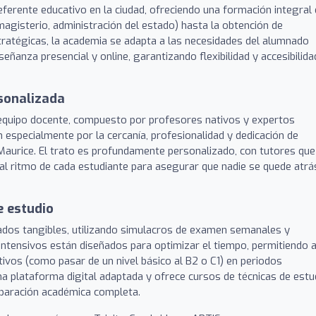
erente educativo en la ciudad, ofreciendo una formación integral
agisterio, administración del estado) hasta la obtención de
stratégicas, la academia se adapta a las necesidades del alumnado
anza presencial y online, garantizando flexibilidad y accesibilida
sonalizada
 equipo docente, compuesto por profesores nativos y expertos
 especialmente por la cercanía, profesionalidad y dedicación de
 Maurice. El trato es profundamente personalizado, con tutores que
al ritmo de cada estudiante para asegurar que nadie se quede atrá
e estudio
ados tangibles, utilizando simulacros de examen semanales y
s intensivos están diseñados para optimizar el tiempo, permitiendo 
vos (como pasar de un nivel básico al B2 o C1) en periodos
a plataforma digital adaptada y ofrece cursos de técnicas de estu
reparación académica completa.