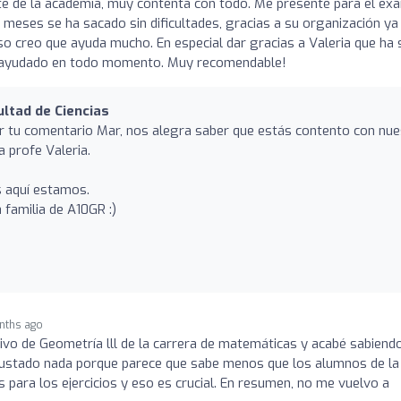
te de la academia, muy contenta con todo. Me presenté para el ex
s meses se ha sacado sin dificultades, gracias a su organización ya
 creo que ayuda mucho. En especial dar gracias a Valeria que ha 
a ayudado en todo momento. Muy recomendable!
ltad de Ciencias
or tu comentario Mar, nos alegra saber que estás contento con nue
a profe Valeria.
s aquí estamos.
 familia de A10GR :)
nths ago
ivo de Geometría lll de la carrera de matemáticas y acabé sabiend
gustado nada porque parece que sabe menos que los alumnos de la
 para los ejercicios y eso es crucial. En resumen, no me vuelvo a