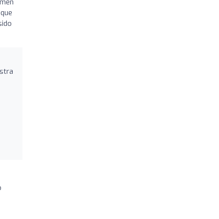
amen
 que
sido
stra
o