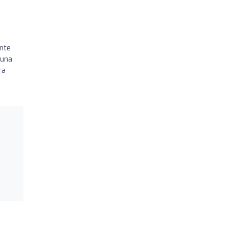
ante
 una
ra
!