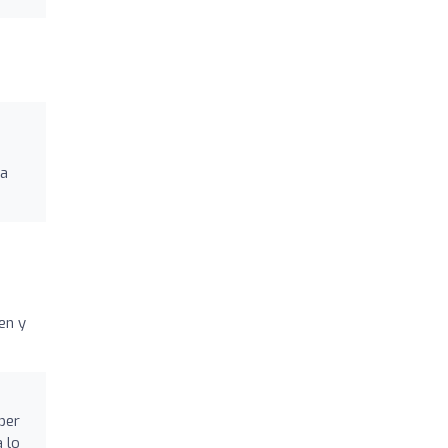
 a
en y
ber
 lo