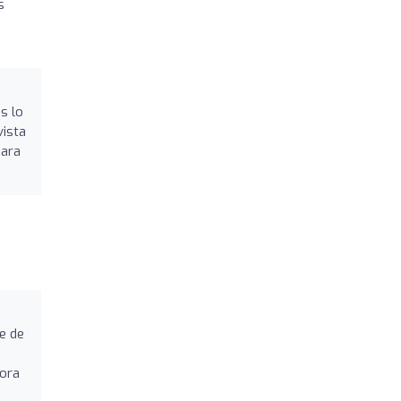
s
s lo
vista
para
e de
hora