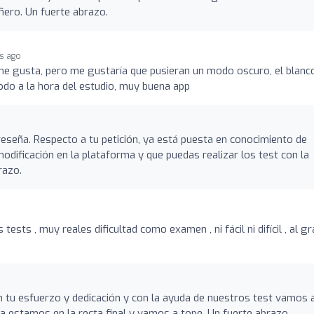
ero. Un fuerte abrazo.
hs ago
me gusta, pero me gustaría que pusieran un modo oscuro, el blanc
odo a la hora del estudio, muy buena app
eseña. Respecto a tu petición, ya está puesta en conocimiento de
modificación en la plataforma y que puedas realizar los test con la
razo.
ests , muy reales dificultad como examen , ni fácil ni difícil , al g
n tu esfuerzo y dedicación y con la ayuda de nuestros test vamos 
 estamos en la recta final y vamos a tope. Un fuerte abrazo.