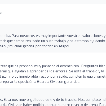
go
Joseba. Para nosotros es muy importante vuestras valoraciones y
entir que hemos realizado un buen trabajo y os estamos ayudando
azo y muchas gracias por confiar en Atepol.
test que he probado, muy parecida al examen real. Preguntas bien
aras que ayudan a aprender de los errores. Se nota el trabajo y la
al alumno es inmejorable: responden rápido, cumplen lo que promet
eparar la oposición a Guardia Civil con garantías.
s. Estamos muy orgullosos de tí y de tu trabajo. Nos complace ha
rdia Civil y de haber podido aportar nuestro granito de arena. Para