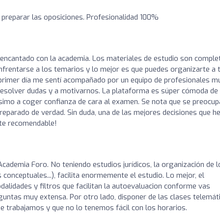
 preparar las oposiciones. Profesionalidad 100%
 encantado con la academia. Los materiales de estudio son comple
nfrentarse a los temarios y lo mejor es que puedes organizarte a 
 primer día me sentí acompañado por un equipo de profesionales m
resolver dudas y a motivarnos. La plataforma es súper cómoda de
simo a coger confianza de cara al examen. Se nota que se preocup
reparado de verdad. Sin duda, una de las mejores decisiones que h
nte recomendable!
cademia Foro. No teniendo estudios jurídicos, la organización de l
onceptuales...), facilita enormemente el estudio. Lo mejor, el
alidades y filtros que facilitan la autoevaluacion conforme vas
guntas muy extensa. Por otro lado, disponer de las clases telemát
ue trabajamos y que no lo tenemos fácil con los horarios.