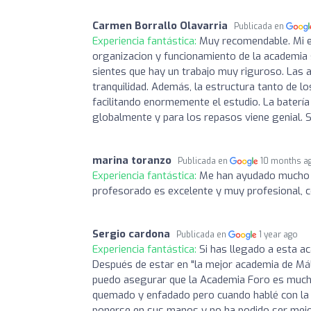
Carmen Borrallo Olavarria
Publicada en
Experiencia fantástica:
Muy recomendable. Mi ex
organizacion y funcionamiento de la academia 
sientes que hay un trabajo muy riguroso. Las
tranquilidad. Además, la estructura tanto de l
facilitando enormemente el estudio. La batería
globalmente y para los repasos viene genial. 
marina toranzo
Publicada en
10 months a
Experiencia fantástica:
Me han ayudado mucho a
profesorado es excelente y muy profesional, c
Sergio cardona
Publicada en
1 year ago
Experiencia fantástica:
Si has llegado a esta a
Después de estar en "la mejor academia de Málag
puedo asegurar que la Academia Foro es much
quemado y enfadado pero cuando hablé con la S
ponerse en sus manos y no ha podido ser mejor