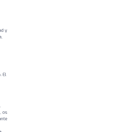
ad y
a,
 El
.
, os
ante
a