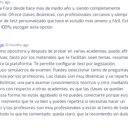
hs ago
a Foro desde hace más de medio año y, siendo completamente
ente. Ofrece clases dinámicas, con profesionales cercanos y siemp
 de test personalizado que hace el estudio más ameno y fácil. Es
l 100% escoger esta opción.
10 months ago
omo opositora y después de probar en varias academias, puedo afi
as, tanto por los materiales que te facilitan, sean temas, resúme
e la plataforma. Te permite configurar test por legislación,
cluso simulacros de examen. Puedes seleccionar tanto de pregunta
ncia por los profesores. Las clases son muy dinámicas y se repart
istintas; una para asentar conocimientos teóricos y otra, mediant
ro con respecto a otras academias, es que las clases se quedan
esta forma, no estás agobiado si no puedes conectarte porque est
el momento que te va bien y puedes repetirla si necesitas hacer un
o y los profesores son muy profesionales y están al tanto de tod
 todo lo que he comentado, queda claro, que la recomiendo sin duda