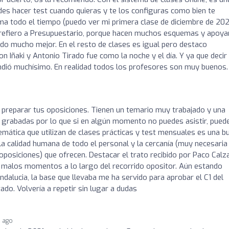
des hacer test cuando quieras y te los configuras como bien te
ma todo el tiempo (puedo ver mi primera clase de diciembre de 20
e refiero a Presupuestario, porque hacen muchos esquemas y apoya
o mucho mejor. En el resto de clases es igual pero destaco
n Iñaki y Antonio Tirado fue como la noche y el día. Y ya que decir
ndió muchísimo. En realidad todos los profesores son muy buenos.
 preparar tus oposiciones. Tienen un temario muy trabajado y una
 grabadas por lo que si en algún momento no puedes asistir, pued
mática que utilizan de clases prácticas y test mensuales es una b
a calidad humana de todo el personal y la cercanía (muy necesaria
osiciones) que ofrecen. Destacar el trato recibido por Paco Calz
malos momentos a lo largo del recorrido opositor. Aún estando
dalucia, la base que llevaba me ha servido para aprobar el C1 del
do. Volvería a repetir sin lugar a dudas
s ago