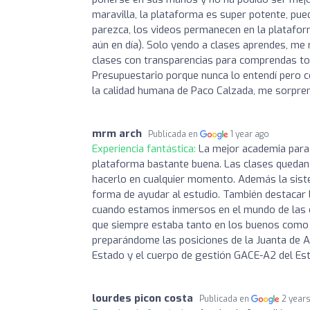
maravilla, la plataforma es super potente, pue
parezca, los videos permanecen en la platafor
aún en día). Solo yendo a clases aprendes, m
clases con transparencias para comprendas tod
Presupuestario porque nunca lo entendí pero co
la calidad humana de Paco Calzada, me sorpre
mrm arch
Publicada en
1 year ago
Experiencia fantástica:
La mejor academia para
plataforma bastante buena. Las clases quedan
hacerlo en cualquier momento. Además la siste
forma de ayudar al estudio. También destacar l
cuando estamos inmersos en el mundo de las op
que siempre estaba tanto en los buenos como 
preparándome las posiciones de la Juanta de An
Estado y el cuerpo de gestión GACE-A2 del Esta
lourdes picon costa
Publicada en
2 year