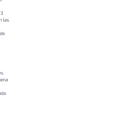
23
n las
 de
es
uena
ada