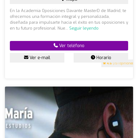
En la Academia Oposiciones Davante MasterD de Madrid, te
ofrecemos una formación integral y personalizada,
diseñada para impulsarte hacia el éxito en tus oposiciones y
en tu futuro profesional. Nue...
Seguir leyendo
Ver teléfono
Ver e-mail
Horario
4.6
(151 opiniones)